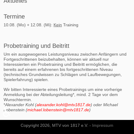
Aktuelles
Termine
10.08. (Mo) + 12.08. (Mi):
Kein
Training
Probetraining und Beitritt
Um ein ausgewogenes Leistungsniveau zwischen Anfängern und
Fortgeschrittenen beizubehalten, können wir aktuell nur
Interessierten ein Probetraining und Beitritt ermöglichen, die
bereits auf einem erfahrenen bis fortgeschrittenen Niveau
(technisches Grundwissen zu Schlägen und Laufbewegungen,
Spielerfahrung) spielen.
Wir bitten Interessierte eines Probetrainings um eine vorherige
Anmeldung bei der Abteilungsleitung*, mind. 2 Tage vor dem
Wunschtermin.
*
Alexander Kohl (
alexander.kohl@mtv1817.de
) oder Michael
♿
Lobenstein (
michael.lobenstein@mtv1817.de
)
Copyright 2026, MTV von 1817 e.V. -
Impressum